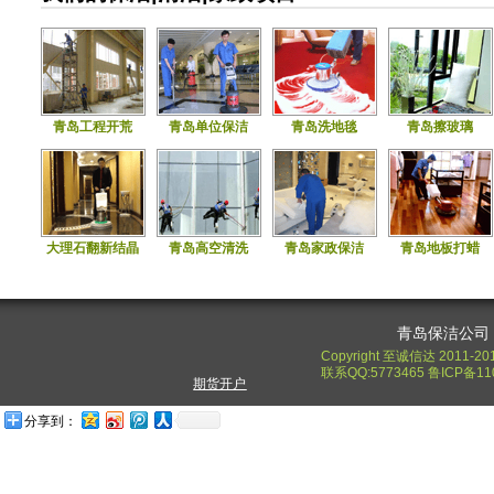
青岛工程开荒
青岛单位保洁
青岛洗地毯
青岛擦玻璃
大理石翻新结晶
青岛高空清洗
青岛家政保洁
青岛地板打蜡
青岛保洁公司
Copyright 至诚信达 2011-20
联系QQ:5773465 鲁ICP备11
期货开户
分享到：