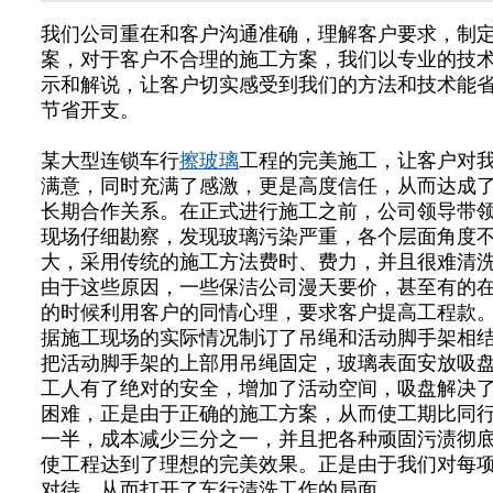
我们公司重在和客户沟通准确，理解客户要求，制
案，对于客户不合理的施工方案，我们以专业的技
示和解说，让客户切实感受到我们的方法和技术能
节省开支。
某大型连锁车行
擦玻璃
工程的完美施工，让客户对
满意，同时充满了感激，更是高度信任，从而达成
长期合作关系。在正式进行施工之前，公司领导带
现场仔细勘察，发现玻璃污染严重，各个层面角度
大，采用传统的施工方法费时、费力，并且很难清
由于这些原因，一些保洁公司漫天要价，甚至有的
的时候利用客户的同情心理，要求客户提高工程款
据施工现场的实际情况制订了吊绳和活动脚手架相
把活动脚手架的上部用吊绳固定，玻璃表面安放吸
工人有了绝对的安全，增加了活动空间，吸盘解决
困难，正是由于正确的施工方案，从而使工期比同
一半，成本减少三分之一，并且把各种顽固污渍彻
使工程达到了理想的完美效果。正是由于我们对每
对待，从而打开了车行清洗工作的局面。