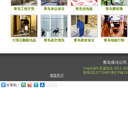
青岛工程开荒
青岛单位保洁
青岛洗地毯
青岛擦玻璃
大理石翻新结晶
青岛高空清洗
青岛家政保洁
青岛地板打蜡
青岛保洁公司
Copyright 至诚信达 2011-20
联系QQ:5773465 鲁ICP备11
期货开户
分享到：