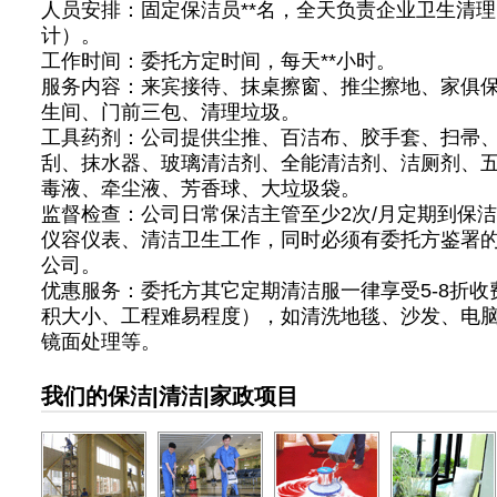
人员安排：固定保洁员**名，全天负责企业卫生清
计）。
工作时间：委托方定时间，每天**小时。
服务内容：来宾接待、抹桌擦窗、推尘擦地、家俱
生间、门前三包、清理垃圾。
工具药剂：公司提供尘推、百洁布、胶手套、扫帚
刮、抹水器、玻璃清洁剂、全能清洁剂、洁厕剂、五
毒液、牵尘液、芳香球、大垃圾袋。
监督检查：公司日常保洁主管至少2次/月定期到保
仪容仪表、清洁卫生工作，同时必须有委托方鉴署
公司。
优惠服务：委托方其它定期清洁服一律享受5-8折收
积大小、工程难易程度），如清洗地毯、沙发、电
镜面处理等。
我们的保洁|清洁|家政项目