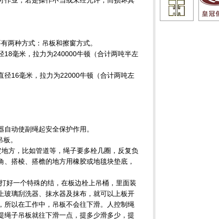
可作业；若是操作不当或未经允许，而损坏其
要有两种方式：吊板和擦窗方式。
18毫米，拉力为240000牛顿（合计两吨半左
径16毫米，拉力为22000牛顿（合计两吨左
器自动使副绳起安全保护作用。
吊板。
定地方，比如管道等，绳子要多栓几圈，反复负
角、搭棱、搭檐的地方用橡胶或地毯块垫底，
里打好一个特殊的结，在板边栓上吊桶，里面装
上玻璃刮洗器、抹水器及抹布，就可以上板开
，所以在工作中，吊板不会往下滑。人控制绳
提绳子吊板就往下滑一点，提多少滑多少，提