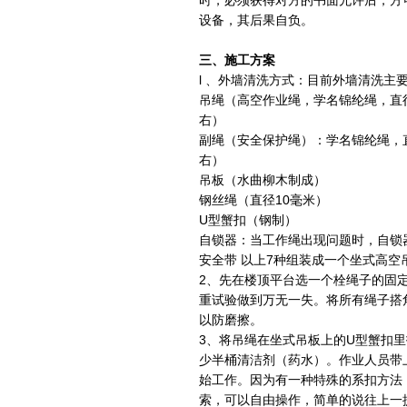
时，必须获得对方的书面允许后，方
设备，其后果自负。
三、施工方案
l 、外墙清洗方式：目前外墙清洗主
吊绳（高空作业绳，学名锦纶绳，直径
右）
副绳（安全保护绳）：学名锦纶绳，直
右）
吊板（水曲柳木制成）
钢丝绳（直径10毫米）
U型蟹扣（钢制）
自锁器：当工作绳出现问题时，自锁
安全带 以上7种组装成一个坐式高空
2、先在楼顶平台选一个栓绳子的固
重试验做到万无一失。将所有绳子搭
以防磨擦。
3、将吊绳在坐式吊板上的U型蟹扣
少半桶清洁剂（药水）。作业人员带
始工作。因为有一种特殊的系扣方法
索，可以自由操作，简单的说往上一