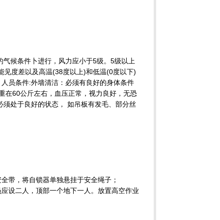
的气候条件卜进行，风力应小于5级。5级以上
度差以及高温(38度以上)和低温(0度以下)
、人员条件:外墙清洁：必须有良好的身体条件
重在60公斤左右，血压正常，视力良好，无恐
必须处于良好的状态， 如吊板有发毛、部分丝
好安全带，将自锁器单独悬挂于安全绳子；
督员应设二人，顶部一个地下一人。放置高空作业