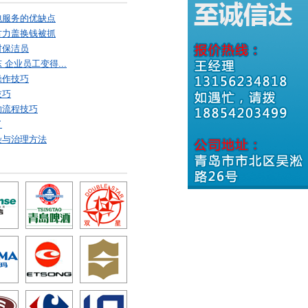
包服务的优缺点
古力盖换钱被抓
村保洁员
企业员工变得...
操作技巧
技巧
的流程技巧
了
染与治理方法