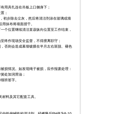
将所有用具扎连在吊板上口侧身下；
位置；
放水，初步除去尘灰，然后将清洁剂涂在玻璃或墙
后用抹布将墙面揩干。
至下一个位置继续清洁直该纵向位置至工作结束，
自始至终作现场安全监督，不得擅离职守；
洁剂，否则会造成幕墙镀膜在半月左右斑脱、褪色
一遍被损情况。如发现绳子被损，应作报废处理：
弹簧处加润滑油；
和领班签字。
关材料及其它配套工具。
中性偏碱性的清洁剂，经稀释后PH值为8-10