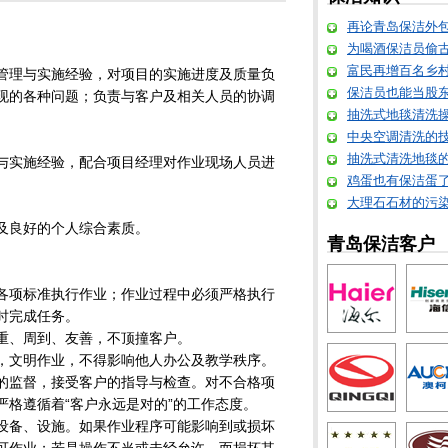
再论青岛保洁外
为喝酒保洁员偷
富民再增百名乡
管理与实施经验，对项目的实施进度及质量负
保洁员也能当股东 
现的各种问题；负责与客户及相关人员的协调
抽洗式地毯清洗
中央空调清洗的
抽洗式清洗地毯
与实施经验，配合项目经理对作业现场人员进
鸡蛋也有保洁蛋
大理石石材的污
及良好的个人综合素质。
青岛保洁客户
各项标准执行作业；作业过程中必须严格执行
时完成任务。
重、周到、友善，不顶撞客户。
，文明作业，不得影响他人办公及教学秩序。
的监督，接受客户的指导与检查。对不合格项
严格遵循着“客户永远是对的”的工作态度。
设备、设施。如果作业程序可能影响到或损坏