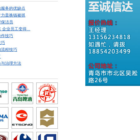
包服务的优缺点
古力盖换钱被抓
村保洁员
企业员工变得...
操作技巧
技巧
的流程技巧
了
染与治理方法