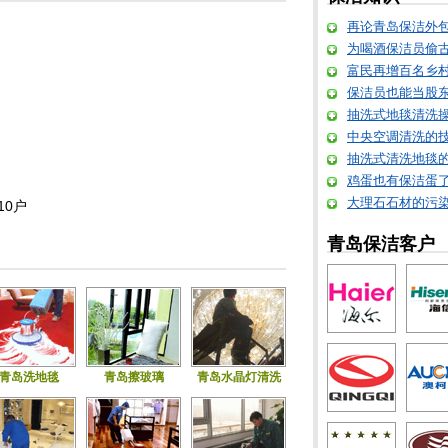
再论青岛保洁外
为喝酒保洁员偷
富民再增百名乡
保洁员也能当股东 
抽洗式地毯清洗
中央空调清洗的
抽洗式清洗地毯
鸡蛋也有保洁蛋
大理石石材的污
10户
青岛保洁客户
目
青岛洗地毯
青岛擦玻璃
青岛水晶灯清洗