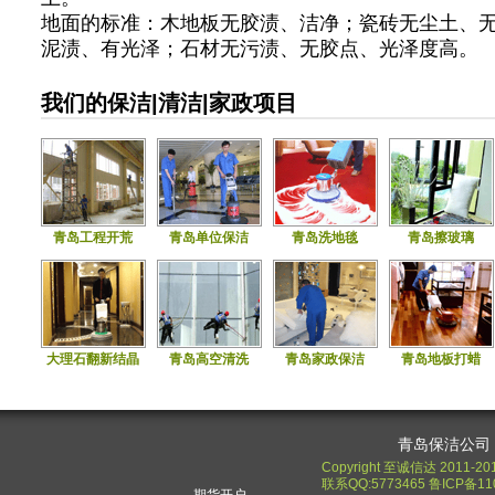
地面的标准：木地板无胶渍、洁净；瓷砖无尘土、
泥渍、有光泽；石材无污渍、无胶点、光泽度高。
我们的保洁|清洁|家政项目
青岛工程开荒
青岛单位保洁
青岛洗地毯
青岛擦玻璃
大理石翻新结晶
青岛高空清洗
青岛家政保洁
青岛地板打蜡
青岛保洁公司
Copyright 至诚信达 2011-20
联系QQ:5773465 鲁ICP备11