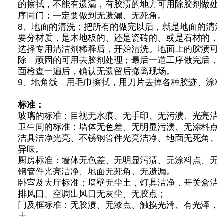
的擦拭，不能有遗漏，有胶渍的地方可用除胶剂做
序同门；一定要做到无遗漏、无死角。
8、地面的清洗：把所有的做完以后，就是地面的清
要分材质，是木地板的、还是瓷砖的、或是石材的
选择专用清洁剂稀释后，开始清洗。地面上的胶渍
除，顽固的可用去胶剂处理；最后一道工序做完后
面检查一遍后，确认无遗留后撤离现场。
9、地角线：用毛巾擦拭，用刀片去掉各种胶迹、涂
标准：
玻璃的标准：目视无水痕、无手印、无污渍、光亮
卫生间的标准：墙体无色差、无明显污渍、无涂料
洁具洁净光亮、不锈钢管件光亮洁净、地面无死角
异味。
厨房标准：墙体无色差、无明显污渍、无涂料点、
钢管件光亮洁净、地面无死角、无遗漏。
卧室及大厅标准：墙壁无尘土，灯具洁净，开关盒
排风口、空调出风口无灰尘、无胶点；
门及框标准：无胶渍、无漆点、触摸光滑、有光泽
土。