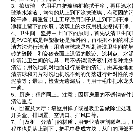
3、擦玻璃：先用毛巾把玻璃框擦拭干净，再用涂水
玻璃水溶液，均匀的从上到下涂抹玻璃，有顽固的
除干净，再重复以上工序后用刮子从上到下刮干净
净框上留下的水痕，玻璃上的水痕用机皮擦拭干净
4、卫生间：坚持由上而下的原则，首先认清卫生间
是PVC的或是铝塑板还是涂料的，再根据不同的材
洁方法进行清洁；用清洁球或是板刷清洗卫生间的
砖的缝隙，和瓷砖表面上遗留的胶迹、涂料点、水
巾清洁卫生间的洁具，用不锈钢清洗液针对各种龙
清洁；用洗地机对地面进行最后的清洁，由其是地
清洁球和刀片对洗地机洗不到的角落进行针对性的
泥渍等；最后，检查无遗漏后，再用干毛巾把水龙
一遍。
5、厨房：程序同上。注意：因厨房里的不锈钢管件
清洁重点。
6、卧室及大厅：墙壁用掸子或是吸尘器做除尘处理
开关盒、排烟置、空调口、排风口等。
7、门及框：分清门的材质，用专业清洁剂稀释后，
程序也是从上到下，把毛巾叠成方块，从门的顶部