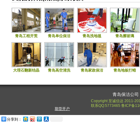
青岛工程开荒
青岛单位保洁
青岛洗地毯
青岛擦玻璃
大理石翻新结晶
青岛高空清洗
青岛家政保洁
青岛地板打蜡
青岛保洁公司
Copyright 至诚信达 2011-20
联系QQ:5773465 鲁ICP备11
期货开户
分享到：