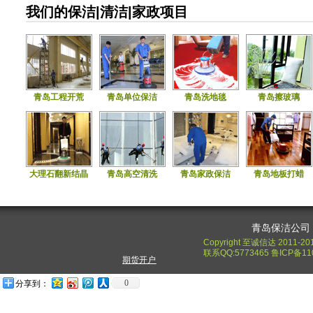
我们的保洁|清洁|家政项目
青岛工程开荒
青岛单位保洁
青岛洗地毯
青岛擦玻璃
大理石翻新结晶
青岛高空清洗
青岛家政保洁
青岛地板打蜡
青岛保洁公司
Copyright 至诚信达 2011-20
联系QQ:5773465 鲁ICP备11
期货开户
0
分享到：