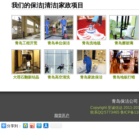
我们的保洁|清洁|家政项目
青岛工程开荒
青岛单位保洁
青岛洗地毯
青岛擦玻璃
大理石翻新结晶
青岛高空清洗
青岛家政保洁
青岛地板打蜡
青岛保洁公司
Copyright 至诚信达 2011-20
联系QQ:5773465 鲁ICP备11
期货开户
分享到：