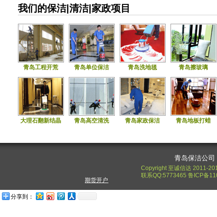
我们的保洁|清洁|家政项目
青岛工程开荒
青岛单位保洁
青岛洗地毯
青岛擦玻璃
大理石翻新结晶
青岛高空清洗
青岛家政保洁
青岛地板打蜡
青岛保洁公司
Copyright 至诚信达 2011-20
联系QQ:5773465 鲁ICP备11
期货开户
分享到：