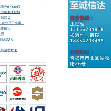
包服务的优缺点
古力盖换钱被抓
村保洁员
企业员工变得...
操作技巧
技巧
的流程技巧
了
染与治理方法