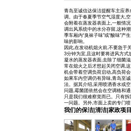
青岛至诚信达保洁提醒车主应养
调。由于春夏季节空气湿度大,
会附着在蒸发器表面上,一般情
调出风系统中的水分存留,这种
季车厢内“臭袜子味”或“酸味”
味的影响。
因此,在发动机熄火前,不要急于
3分钟为宜,且这时要将进风方式
凝水的蒸发器表面,去除了细菌
常在熄火之后才想起关闭空调,这
机会带着空调负荷启动,高负荷
如果车内空调仍有异味,青岛至
法。据其介绍,采用喷洒香水或
问题,霉菌团依然会在空调格和通
只是我们很难察觉而已。只有拆
一问题。另外,市面上卖的专门喷
我们的保洁|清洁|家政项