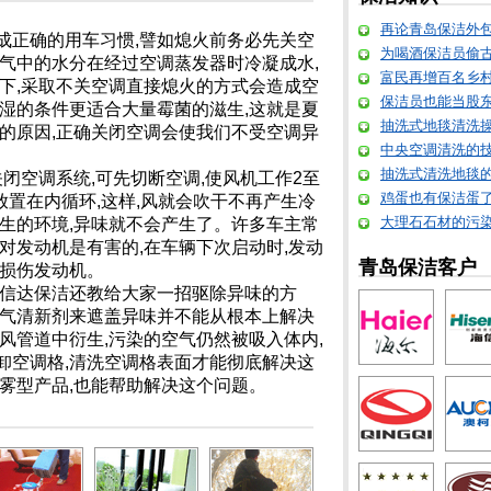
再论青岛保洁外
成正确的用车习惯,譬如熄火前务必先关空
为喝酒保洁员偷
空气中的水分在经过空调蒸发器时冷凝成水,
富民再增百名乡
况下,采取不关空调直接熄火的方式会造成空
保洁员也能当股东 
潮湿的条件更适合大量霉菌的滋生,这就是夏
抽洗式地毯清洗
产生的原因,正确关闭空调会使我们不受空调异
中央空调清洗的
抽洗式清洗地毯
关闭空调系统,可先切断空调,使风机工作2至
鸡蛋也有保洁蛋
放置在内循环,这样,风就会吹干不再产生冷
大理石石材的污
滋生的环境,异味就不会产生了。许多车主常
对发动机是有害的,在车辆下次启动时,发动
青岛保洁客户
会损伤发动机。
诚信达保洁还教给大家一招驱除异味的方
空气清新剂来遮盖异味并不能从根本上解决
风管道中衍生,污染的空气仍然被吸入体内,
卸空调格,清洗空调格表面才能彻底解决这
雾型产品,也能帮助解决这个问题。
目