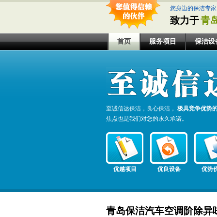
您身边的保洁专家
致力于
青
首页
服务项目
保洁设
至诚信达保洁，良心保洁，
极具竞争优势
焦点也是我们对您的永久承诺。
优越项目
优良设备
优势
青岛保洁汽车空调阶除异