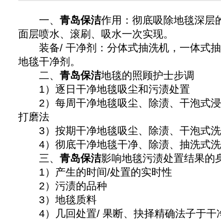
一、
青岛保洁
作用：彻底吸除地毯深层
面层喷水、滚刷、吸水一次实现。
装备/ 干净剂：分体式抽洗机，一体式抽
地毯干净剂。
二、
青岛保洁
地毯的照顾护士步调
1）逐日干净地毯吸尘和污渍处置
2）每周干净地毯吸尘、除渍、干泡式浸
打磨法
3）按期干净地毯吸尘、除渍、干泡式洗
4）彻底干净地毯干净、除渍、抽洗式洗
三、
青岛保洁
影响地毯污渍处置结果的
1）产生的时间/处置的实时性
2）污渍的品种
3）地毯质料
4）几回处置/ 果断、抉择精确法子于干