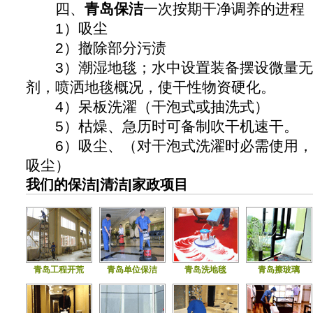
四、
青岛保洁
一次按期干净调养的进程
1）吸尘
2）撤除部分污渍
3）潮湿地毯；水中设置装备摆设微量无
剂，喷洒地毯概况，使干性物资硬化。
4）呆板洗濯（干泡式或抽洗式）
5）枯燥、急历时可备制吹干机速干。
6）吸尘、（对干泡式洗濯时必需使用，
吸尘）
我们的保洁|清洁|家政项目
青岛工程开荒
青岛单位保洁
青岛洗地毯
青岛擦玻璃