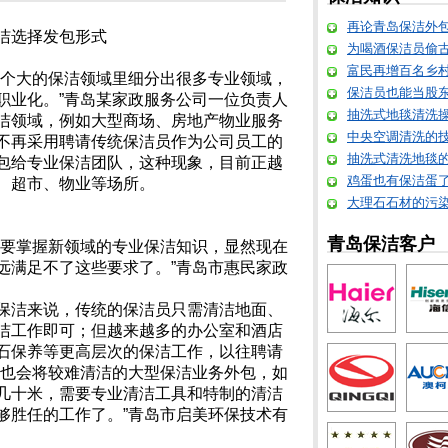
再论青岛保洁外
洁选择发包形式
为喝酒保洁员偷
富民再增百名乡
一个大的保洁领域里细分出很多专业领域，
保洁员也能当股东 
职业化。”青岛某家政服务公司一位负责人
抽洗式地毯清洗
洁领域，例如大型商场、房地产物业服务
中央空调清洗的
不再采用聘请传统保洁员作为公司员工的
抽洗式清洗地毯
包给专业保洁团队，这种现象，目前正越
鸡蛋也有保洁蛋
、超市、物业等场所。
大理石石材的污
青岛保洁客户
都要掌握新领域的专业保洁知识，显然现在
远满足不了这些要求了。”青岛市惠民家政
保洁来说，传统的保洁员只需清洁地面、
洁工作即可；但越来越多的办公室和酒店
石保养等更高层次的保洁工作，以往聘请
业也会将较难清洁的大型保洁业务外包，如
几十米，需要专业清洁工具和特制的清洁
够胜任的工作了。”青岛市启美环保技术有