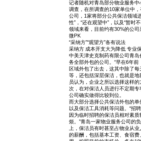
记者随机对青岛部分物业服务中
调查，在所调查的10家单位中
公司，1家将部分公共保洁领域进
性”，“还在观望中”，以及“暂时
领域来看，目前约有30%的公司
微PK
“采纳方”“观望方”各有说法
采纳方 成本开支大为降低 专业
中美天津史克制药有限公司青岛
务全部外包的公司。“早在6年前
区域外包了出去，这其中除了每
等，还包括深层保洁，也就是地
员认为，企业之所以选择这样的
次，在对保洁人员进行不定期专
公司确实做得比较到位。
而大部分选择公共保洁外包的单
以及保洁工具消耗等问题。“招
因为临时招聘的保洁员相对素质
烦。”青岛一家物业服务公司的
上，保洁员有时甚至占物业从业
的薪酬，包括基本工资、食宿费