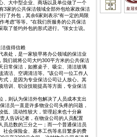
心、大中型企业、商场以及单位做了一个
，有3家的公共保洁领域全部外包给家政保洁
行了外包，其余6家则表示“有一定的局限
不作考虑”等等。“在我们所服务的公共保洁
采取了签约外包的形式进行。”张女士说。
保洁值得信赖
代表处，是一家较早将办公领域的保洁业
，我们就将公司大约300平方米的公共保洁
天日常保洁，如擦桌子、吸尘、清洁玻璃
毯清洁、空调清洁等。”该公司一位工作人
方式，是因为专业保洁公司让人放心。其
项培训、职业技能提高等方面，专业保洁
位，则认为保洁外包解决了人员成本支出
聘保洁员一直是许多物业公司头疼的问题，
较低、流动性较大，管理起来也十分麻
负责人告诉记者，在物业公司的人员配置
人员总数的三分之一；而一个普通保洁员
、社会保险金、基本工伤等名目繁多的费