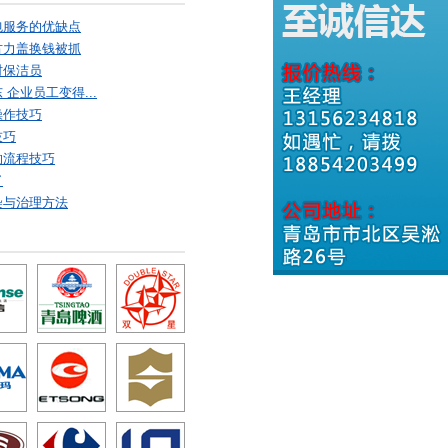
包服务的优缺点
古力盖换钱被抓
村保洁员
企业员工变得...
操作技巧
技巧
的流程技巧
了
染与治理方法