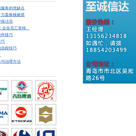
包服务的优缺点
古力盖换钱被抓
村保洁员
企业员工变得...
操作技巧
技巧
的流程技巧
了
染与治理方法