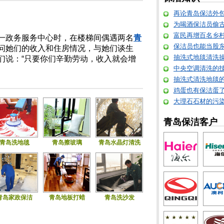
再论青岛保洁外
为喝酒保洁员偷
富民再增百名乡
政务服务中心时，在楼梯间偶遇两名
青
保洁员也能当股东 
问她们的收入和住房情况，与她们谈生
抽洗式地毯清洗
们说：“只要你们辛勤劳动，收入就会增
中央空调清洗的
抽洗式清洗地毯
目
鸡蛋也有保洁蛋
大理石石材的污
青岛保洁客户
青岛洗地毯
青岛擦玻璃
青岛水晶灯清洗
青岛家政保洁
青岛地板打蜡
青岛洗沙发