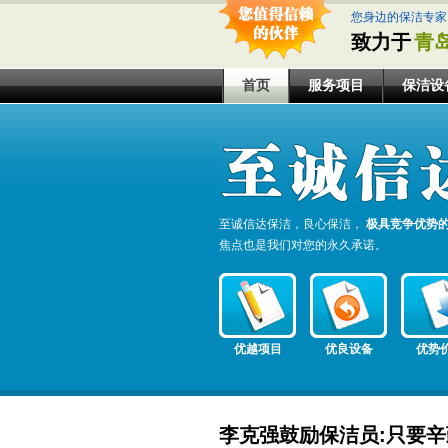
您身边的保洁专家
致力于
青
首页
服务项目
保洁设
至诚信达保洁，良心保洁，
极具竞争优势
焦点也是我们对您的永久承诺。
优越项目
优良设备
优势
李克强鼓励保洁员:只要